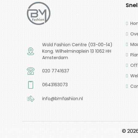
Snel
Ho
Ove
Maa
Wold Fashion Centre (03-00-14)
Kong. Wilhelminaplein 13 1062 HH
Pla
Amsterdam
Off
020 7741637
Wek
0643163073
Co
info@bmfashion.nl
© 2026