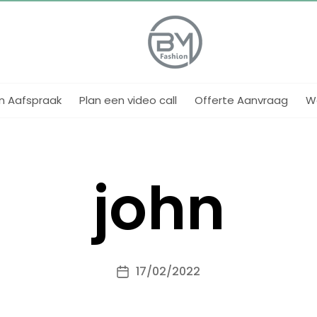
BM
Fashion
n Aafspraak
Plan een video call
Offerte Aanvraag
We
john
17/02/2022
Berichtdatum