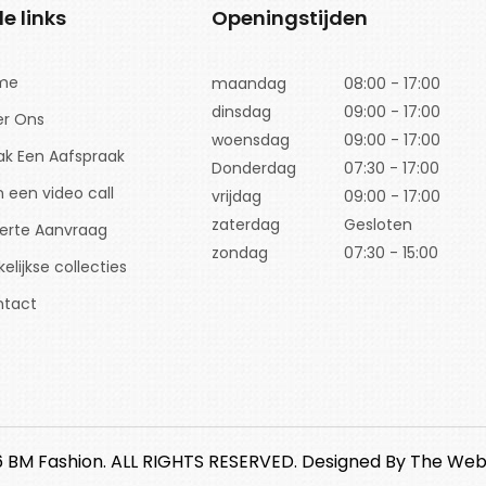
le links
Openingstijden
me
maandag
08:00 - 17:00
dinsdag
09:00 - 17:00
r Ons
woensdag
09:00 - 17:00
k Een Aafspraak
Donderdag
07:30 - 17:00
n een video call
vrijdag
09:00 - 17:00
zaterdag
Gesloten
erte Aanvraag
zondag
07:30 - 15:00
elijkse collecties
ntact
 BM Fashion. ALL RIGHTS RESERVED.
Designed By
The Web