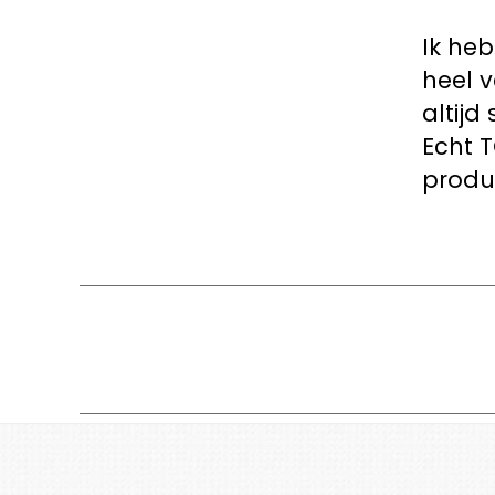
Ik heb
heel v
altij
Echt T
produ