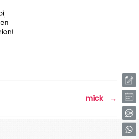
ij
ben
ion!
mick
→