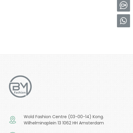
m
p
t
y
.
Wold Fashion Centre (03-00-14) Kong.
Wilhelminaplein 13 1062 HH Amsterdam