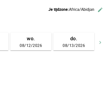
Je tijdzone:
Africa/Abidjan
edit
W
wo.
do.
keyboard_arrow_right
08/12/2026
08/13/2026
D