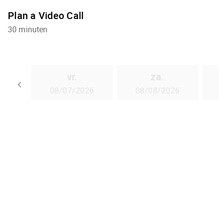
Plan a Video Call
30 minuten
vr.
za.
keyboard_arrow_left
08/07/2026
08/08/2026
Ga terug